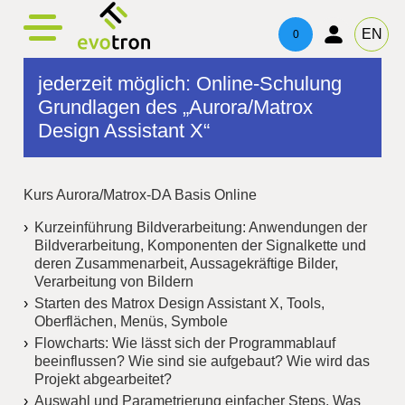
evotronControl
evotronlight
Produkte
Kontakt
EN
0
evotronlight
Linienbeleuchtung
Digital LED-Controller
Ansprechpartner
jederzeit möglich: Online-Schulung
Grundlagen des „Aurora/Matrox
evotronControl
Vierseitenbeleuchtung
Robot Image Capture Tool
Impressum
Design Assistant X“
Ringlicht
Datenschutz
Kurs Aurora/Matrox-DA Basis Online
Telezentrische Beleuchtung
Kurzeinführung Bildverarbeitung: Anwendungen der
Spotbeleuchtung
Bildverarbeitung, Komponenten der Signalkette und
deren Zusammenarbeit, Aussagekräftige Bilder,
Verarbeitung von Bildern
Flächenlicht
Starten des Matrox Design Assistant X, Tools,
Oberflächen, Menüs, Symbole
Dreiseitenbeleuchtung
Flowcharts: Wie lässt sich der Programmablauf
beeinflussen? Wie sind sie aufgebaut? Wie wird das
Projekt abgearbeitet?
Auswahl und Parametrierung einfacher Steps, Was