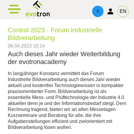
evotronacademy
evotronControl
evotronlight
Produkte
Kontakt
EN
0
evotronlight
Linienbeleuchtung
Digital LED-Controller
Schulung & Weiterbildung
Ansprechpartner
Control 2023 - Forum Industrielle
evotronControl
Vierseitenbeleuchtung
Robot Image Capture Tool
Beratung & Support
Impressum
Bildverarbeitung
06.04.2023 10:14
Ringlicht
Datenschutz
Auch dieses Jahr wieder Weiterbildung
der evotronacademy
Telezentrische Beleuchtung
In langjähriger Konstanz vermittelt das Forum
Spotbeleuchtung
Industrielle Bildverarbeitung auch dieses Jahr wieder
aktuell und kostenfrei Technologiewissen in kompakter
praxisorientierter Form. Bildverarbeitung ist als
Flächenlicht
essentielle Mess- und Prüftechnologie der Industrie 4.0
aktueller denn je und der Informationsbedarf steigt. Dem
Dreiseitenbeleuchtung
Rechnung tragend, bieten wir an allen Messetagen
Kurzseminare und Beratung für alle, die ihre
Aufgabenstellungen effizient und zielorientiert mit
Bildverarbeitung lösen wollen.