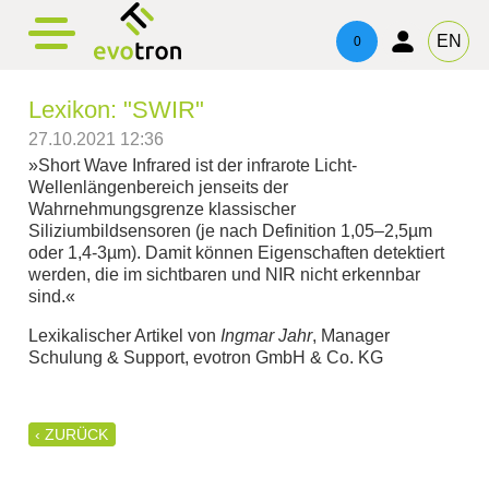
evotronacademy
evotronControl
evotronlight
Produkte
Kontakt
EN
0
evotronlight
Linienbeleuchtung
Digital LED-Controller
Schulung & Weiterbildung
Ansprechpartner
Lexikon: "SWIR"
evotronControl
Vierseitenbeleuchtung
Robot Image Capture Tool
Beratung & Support
Impressum
27.10.2021 12:36
»Short Wave Infrared ist der infrarote Licht-
Ringlicht
Datenschutz
Wellenlängenbereich jenseits der
Wahrnehmungsgrenze klassischer
Siliziumbildsensoren (je nach Definition 1,05–2,5µm
Telezentrische Beleuchtung
oder 1,4-3µm). Damit können Eigenschaften detektiert
werden, die im sichtbaren und NIR nicht erkennbar
Spotbeleuchtung
sind.«
Lexikalischer Artikel von
Ingmar Jahr
, Manager
Flächenlicht
Schulung & Support, evotron GmbH & Co. KG
Dreiseitenbeleuchtung
‹ ZURÜCK