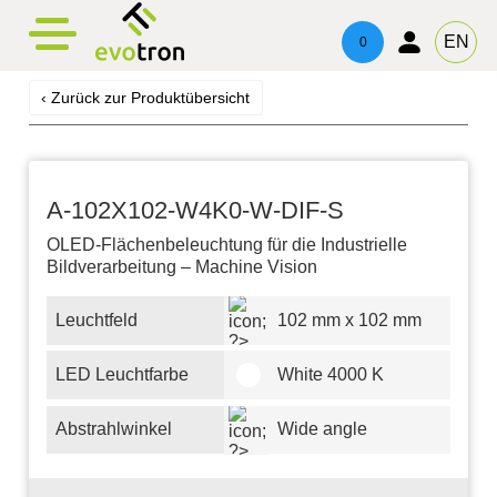
evotronacademy
evotronControl
Kontakt
EN
0
Digital LED-Controller
Schulung & Weiterbildung
Ansprechpartner
‹ Zurück zur Produktübersicht
Robot Image Capture Tool
Beratung & Support
Impressum
Datenschutz
A-102X102-W4K0-W-DIF-S
OLED-Flächenbeleuchtung für die Industrielle
Bildverarbeitung – Machine Vision
Leuchtfeld
102 mm x 102 mm
LED Leuchtfarbe
White 4000 K
Abstrahlwinkel
Wide angle