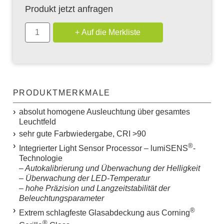
Produkt jetzt anfragen
PRODUKTMERKMALE
absolut homogene Ausleuchtung über gesamtes
Leuchtfeld
sehr gute Farbwiedergabe, CRI >90
®
Integrierter
L
ight
S
ensor
P
rocessor – lumiSENS
-
Technologie
– Autokalibrierung und Überwachung der Helligkeit
– Überwachung der LED-Temperatur
– hohe Präzision und Langzeitstabilität der
Beleuchtungsparameter
®
Extrem schlagfeste Glasabdeckung aus Corning
®