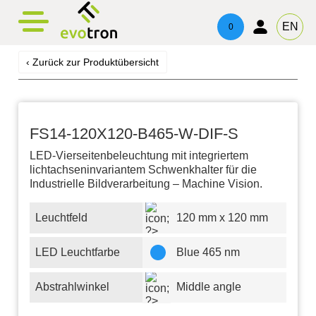
evotronacademy
evotronControl
Kontakt
EN
0
Digital LED-Controller
Schulung & Weiterbildung
Ansprechpartner
‹ Zurück zur Produktübersicht
Robot Image Capture Tool
Beratung & Support
Impressum
Datenschutz
FS14-120X120-B465-W-DIF-S
LED-Vierseitenbeleuchtung mit integriertem
lichtachseninvariantem Schwenkhalter für die
Industrielle Bildverarbeitung – Machine Vision.
Leuchtfeld
120 mm x 120 mm
LED Leuchtfarbe
Blue 465 nm
Abstrahlwinkel
Middle angle