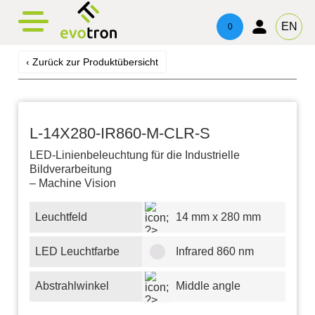
evotronacademy
evotronControl
Kontakt
EN
0
Digital LED-Controller
Schulung & Weiterbildung
Ansprechpartner
‹ Zurück zur Produktübersicht
Robot Image Capture Tool
Beratung & Support
Impressum
Datenschutz
L-14X280-IR860-M-CLR-S
LED-Linienbeleuchtung für die Industrielle
Bildverarbeitung
– Machine Vision
Leuchtfeld
14 mm x 280 mm
LED Leuchtfarbe
Infrared 860 nm
Abstrahlwinkel
Middle angle