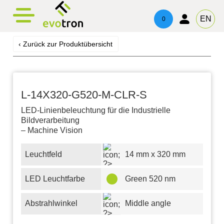
evotronacademy
evotronControl
Kontakt
EN
0
Digital LED-Controller
Schulung & Weiterbildung
Ansprechpartner
‹ Zurück zur Produktübersicht
Robot Image Capture Tool
Beratung & Support
Impressum
Datenschutz
L-14X320-G520-M-CLR-S
LED-Linienbeleuchtung für die Industrielle
Bildverarbeitung
– Machine Vision
Leuchtfeld
14 mm x 320 mm
LED Leuchtfarbe
Green 520 nm
Abstrahlwinkel
Middle angle