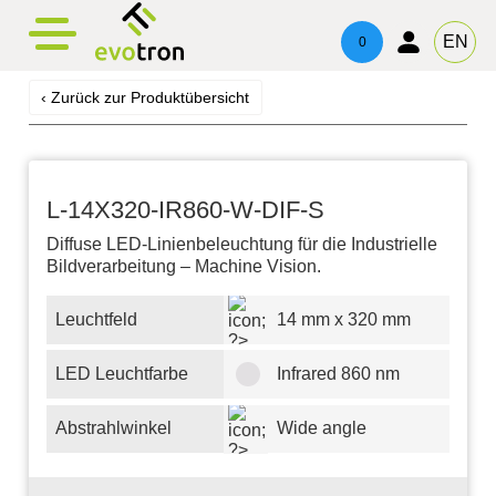
evotronacademy
evotronControl
Kontakt
EN
0
Digital LED-Controller
Schulung & Weiterbildung
Ansprechpartner
‹ Zurück zur Produktübersicht
Robot Image Capture Tool
Beratung & Support
Impressum
Datenschutz
L-14X320-IR860-W-DIF-S
Diffuse LED-Linienbeleuchtung für die Industrielle
Bildverarbeitung – Machine Vision.
Leuchtfeld
14 mm x 320 mm
LED Leuchtfarbe
Infrared 860 nm
Abstrahlwinkel
Wide angle