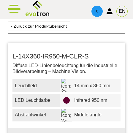
evotronacademy
evotronControl
Kontakt
EN
0
Digital LED-Controller
Schulung & Weiterbildung
Ansprechpartner
‹ Zurück zur Produktübersicht
Robot Image Capture Tool
Beratung & Support
Impressum
Datenschutz
L-14X360-IR950-M-CLR-S
Diffuse LED-Linienbeleuchtung für die Industrielle
Bildverarbeitung – Machine Vision.
Leuchtfeld
14 mm x 360 mm
LED Leuchtfarbe
Infrared 950 nm
Abstrahlwinkel
Middle angle