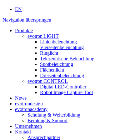
EN
Navigation überspringen
Produkte
evotron
LIGHT
Linienbeleuchtung
Vierseitenbeleuchtung
Ringlicht
Telezentrische Beleuchtung
Spotbeleuchtung
Flächenlicht
Dreiseitenbeleuchtung
evotron
CONTROL
Digital LED-Controller
Robot Image Capture Tool
News
evotron
design
evotron
academy
Schulung & Weiterbildung
Beratung & Support
Unternehmen
Kontakt
Ansprechpartner