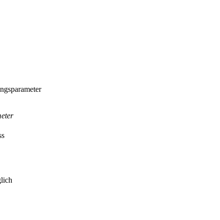
ungsparameter
meter
ss
lich