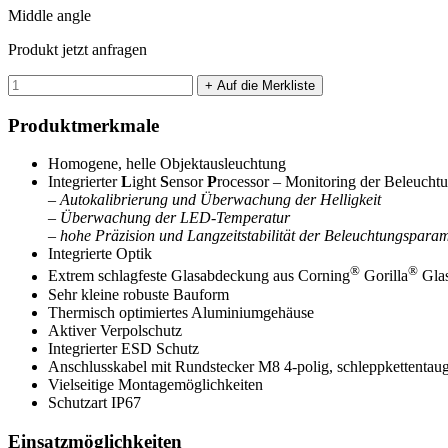
Middle angle
Produkt jetzt anfragen
Produktmerkmale
Homogene, helle Objektausleuchtung
Integrierter
L
ight
S
ensor
P
rocessor – Monitoring der Beleucht
– Autokalibrierung und Überwachung der Helligkeit
– Überwachung der LED-Temperatur
– hohe Präzision und Langzeitstabilität der Beleuchtungspara
Integrierte Optik
®
®
Extrem schlagfeste Glasabdeckung aus Corning
Gorilla
Gla
Sehr kleine robuste Bauform
Thermisch optimiertes Aluminiumgehäuse
Aktiver Verpolschutz
Integrierter ESD Schutz
Anschlusskabel mit Rundstecker M8 4-polig, schleppkettentaug
Vielseitige Montagemöglichkeiten
Schutzart IP67
Einsatzmöglichkeiten