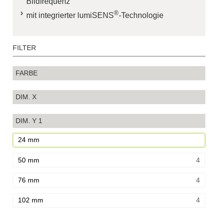
Bildfrequenz
®
mit integrierter
lumiSENS
-Technologie
FILTER
FARBE
DIM. X
DIM. Y
1
24 mm
50 mm
4
76 mm
4
102 mm
4