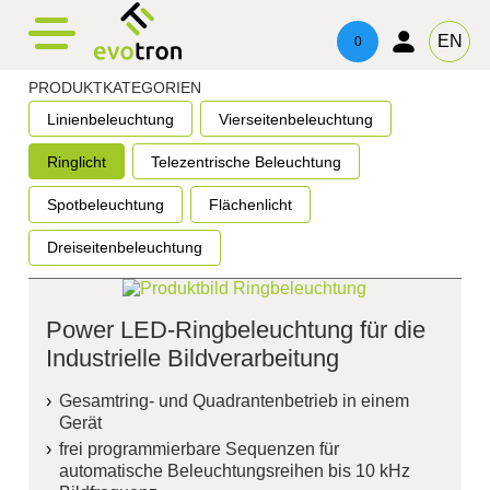
evotronacademy
evotronControl
Kontakt
EN
0
Digital LED-Controller
Schulung & Weiterbildung
Ansprechpartner
PRODUKTKATEGORIEN
Linienbeleuchtung
Vierseitenbeleuchtung
Robot Image Capture Tool
Beratung & Support
Impressum
Ringlicht
Telezentrische Beleuchtung
Datenschutz
Spotbeleuchtung
Flächenlicht
Dreiseitenbeleuchtung
Power LED-Ringbeleuchtung für die
Industrielle Bildverarbeitung
Gesamtring- und Quadrantenbetrieb in einem
Gerät
frei programmierbare Sequenzen für
automatische Beleuchtungsreihen bis 10 kHz