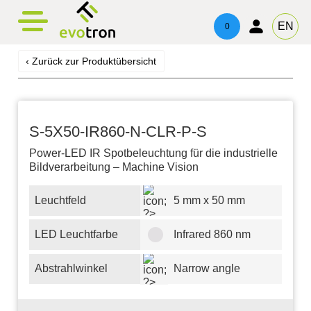
evotronacademy
evotronControl
Kontakt
EN
0
Digital LED-Controller
Schulung & Weiterbildung
Ansprechpartner
‹ Zurück zur Produktübersicht
Robot Image Capture Tool
Beratung & Support
Impressum
Datenschutz
S-5X50-IR860-N-CLR-P-S
Power-LED IR Spotbeleuchtung für die industrielle
Bildverarbeitung – Machine Vision
Leuchtfeld
5 mm x 50 mm
LED Leuchtfarbe
Infrared 860 nm
Abstrahlwinkel
Narrow angle