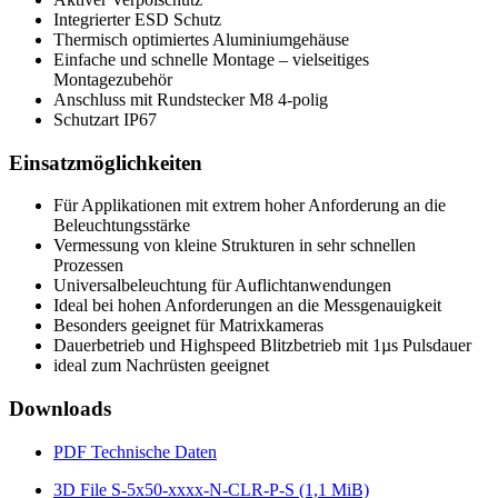
Integrierter ESD Schutz
Thermisch optimiertes Aluminiumgehäuse
Einfache und schnelle Montage – vielseitiges
Montagezubehör
Anschluss mit Rundstecker M8 4-polig
Schutzart IP67
Einsatzmöglichkeiten
Für Applikationen mit extrem hoher Anforderung an die
Beleuchtungsstärke
Vermessung von kleine Strukturen in sehr schnellen
Prozessen
Universalbeleuchtung für Auflichtanwendungen
Ideal bei hohen Anforderungen an die Messgenauigkeit
Besonders geeignet für Matrixkameras
Dauerbetrieb und Highspeed Blitzbetrieb mit 1µs Pulsdauer
ideal zum Nachrüsten geeignet
Downloads
PDF
Technische Daten
3D File S-5x50-xxxx-N-CLR-P-S
(1,1 MiB)