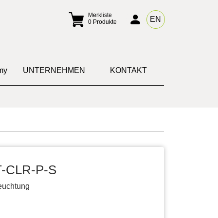
Merkliste
EN
0
Produkte
my
UNTERNEHMEN
KONTAKT
T-CLR-P-S
euchtung