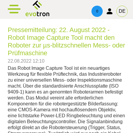
evotronacademy
evotronControl
evotronLight
Products
Contact
DE
0
evotronLight
Line Light
Digital LED-Controller
Training & Education
Contacts
Pressemitteilung: 22. August 2022 -
evotronControl
Four Side Light
Robot Image Capture Tool
Technical Advice & Support
Imprint
Robot Image Capture Tool macht den
Roboter zur µs-blitzschnellen Mess- oder
Ring Light
Privacy
Prüfmaschine
22.08.2022 12:10
Telecentric Light
Das Robot Image Capture Tool ist ein neuartiges
Werkzeug für flexible Prüftechnik, das Industrieroboter
Spot Light
zu einer universellen Mess- oder Inspektionsmaschine
macht. Über die standardisierte Anschlussplatte (ISO
9409-1) kann es an genormten Roboterarmen befestigt
Area Light
werden. Das Modul vereint alle erforderlichen
Komponenten für die robotergestützte Bilderfassung:
Three Side Light
eine CMOS-Kamera mit hochauflösendem Objektiv,
eine lichtstarke Power-LED Ringbeleuchtung und einen
digitalen Beleuchtungscontroller. Die Signalanbindung
erfolgt direkt an die Robotersteuerung (Trigger, Status,