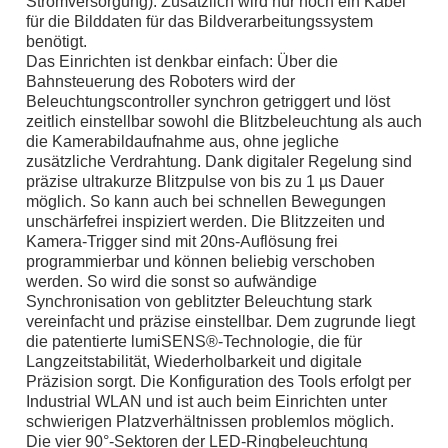
Stromversorgung). Zusätzlich wird nur noch ein Kabel
für die Bilddaten für das Bildverarbeitungssystem
benötigt.
Das Einrichten ist denkbar einfach: Über die
Bahnsteuerung des Roboters wird der
Beleuchtungscontroller synchron getriggert und löst
zeitlich einstellbar sowohl die Blitzbeleuchtung als auch
die Kamerabildaufnahme aus, ohne jegliche
zusätzliche Verdrahtung. Dank digitaler Regelung sind
präzise ultrakurze Blitzpulse von bis zu 1 µs Dauer
möglich. So kann auch bei schnellen Bewegungen
unschärfefrei inspiziert werden. Die Blitzzeiten und
Kamera-Trigger sind mit 20ns-Auflösung frei
programmierbar und können beliebig verschoben
werden. So wird die sonst so aufwändige
Synchronisation von geblitzter Beleuchtung stark
vereinfacht und präzise einstellbar. Dem zugrunde liegt
die patentierte lumiSENS®-Technologie, die für
Langzeitstabilität, Wiederholbarkeit und digitale
Präzision sorgt. Die Konfiguration des Tools erfolgt per
Industrial WLAN und ist auch beim Einrichten unter
schwierigen Platzverhältnissen problemlos möglich.
Die vier 90°-Sektoren der LED-Ringbeleuchtung