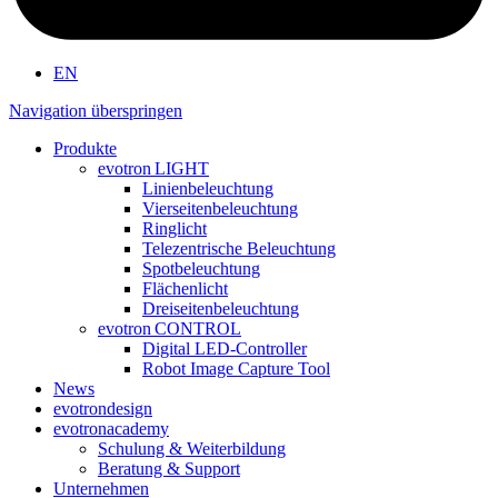
EN
Navigation überspringen
Produkte
evotron
LIGHT
Linienbeleuchtung
Vierseitenbeleuchtung
Ringlicht
Telezentrische Beleuchtung
Spotbeleuchtung
Flächenlicht
Dreiseitenbeleuchtung
evotron
CONTROL
Digital LED-Controller
Robot Image Capture Tool
News
evotron
design
evotron
academy
Schulung & Weiterbildung
Beratung & Support
Unternehmen